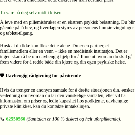
Ta vare på deg selv midt i krisen
Å leve med en pillemisbruker er en ekstrem psykisk belastning. Du blir
gående på tå hev, og hverdagen styres av personens humørsvingninger
og tablett-tilgang.
Husk at du ikke kan fikse dette alene. Du er en partner, et
familiemedlem eller en venn – ikke en medisinsk institusjon. Det er
ingen skam å be om uavhengig hjelp for å finne ut hvordan du skal gå
frem videre for å redde både din kjære og din egen psykiske helse.
🛡️
Uavhengig rådgivning for pårørende
Hvis du trenger en anonym samtale for å drøfte situasjonen din, ønsker
veiledning om hvordan du tar den vanskelige samtalen, eller vil ha
informasjon om priser og ledig kapasitet hos godkjente, uavhengige
private klinikker, kan du kontakte inntakslinjen.
📞
62550560
(Samtalen er 100 % diskret og helt uforpliktende).