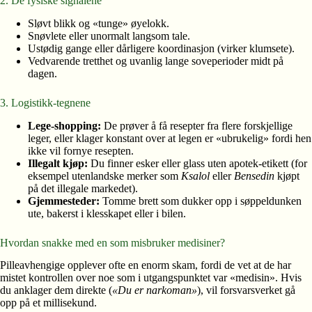
2. De fysiske signalene
Sløvt blikk og «tunge» øyelokk.
Snøvlete eller unormalt langsom tale.
Ustødig gange eller dårligere koordinasjon (virker klumsete).
Vedvarende tretthet og uvanlig lange soveperioder midt på
dagen.
3. Logistikk-tegnene
Lege-shopping:
De prøver å få resepter fra flere forskjellige
leger, eller klager konstant over at legen er «ubrukelig» fordi hen
ikke vil fornye resepten.
Illegalt kjøp:
Du finner esker eller glass uten apotek-etikett (for
eksempel utenlandske merker som
Ksalol
eller
Bensedin
kjøpt
på det illegale markedet).
Gjemmesteder:
Tomme brett som dukker opp i søppeldunken
ute, bakerst i klesskapet eller i bilen.
Hvordan snakke med en som misbruker medisiner?
Pilleavhengige opplever ofte en enorm skam, fordi de vet at de har
mistet kontrollen over noe som i utgangspunktet var «medisin». Hvis
du anklager dem direkte (
«Du er narkoman»
), vil forsvarsverket gå
opp på et millisekund.