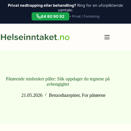
Privat nedtrapping eller behandling?
Ring for en uforpliktende
samtale:
64 80 90 92
• Privat / Forsikring
Hopp
til
innholdet
Pårørende misbruker piller: Slik oppdager du tegnene på
avhengighet
21.05.2026
Benzodiazepiner
,
For pårørene