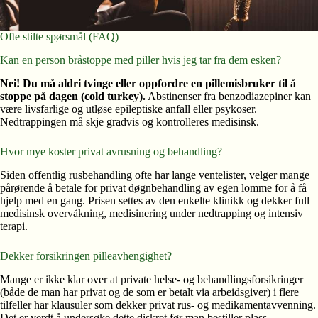
Ofte stilte spørsmål (FAQ)
Kan en person bråstoppe med piller hvis jeg tar fra dem esken?
Nei! Du må aldri tvinge eller oppfordre en pillemisbruker til å
stoppe på dagen (cold turkey).
Abstinenser fra benzodiazepiner kan
være livsfarlige og utløse epileptiske anfall eller psykoser.
Nedtrappingen må skje gradvis og kontrolleres medisinsk.
Hvor mye koster privat avrusning og behandling?
Siden offentlig rusbehandling ofte har lange ventelister, velger mange
pårørende å betale for privat døgnbehandling av egen lomme for å få
hjelp med en gang. Prisen settes av den enkelte klinikk og dekker full
medisinsk overvåkning, medisinering under nedtrapping og intensiv
terapi.
Dekker forsikringen pilleavhengighet?
Mange er ikke klar over at private helse- og behandlingsforsikringer
(både de man har privat og de som er betalt via arbeidsgiver) i flere
tilfeller har klausuler som dekker privat rus- og medikamentavvenning.
Det er verdt å undersøke dette diskret før man bestiller plass.