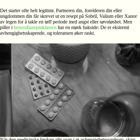
Det starter ofte helt legitimt. Partneren din, forelderen din eller
ungdommen din får skrevet ut en resept på Sobril, Valium eller Xanor
av legen for å takle en tøff periode med angst eller søvnløshet. Men
piller i
benzodiazepinklassen
har en mørk bakside: De er ekstremt
avhengighetsskapende, og toleransen øker raskt.
Når den medisinske bruken glir over i et avhengighetssyndrom, skjer