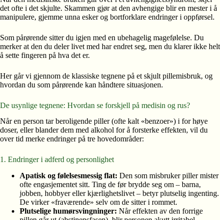
det ofte i det skjulte. Skammen gjør at den avhengige blir en mester i å
manipulere, gjemme unna esker og bortforklare endringer i oppførsel.
Som pårørende sitter du igjen med en ubehagelig magefølelse. Du
merker at den du deler livet med har endret seg, men du klarer ikke helt
å sette fingeren på hva det er.
Her går vi gjennom de klassiske tegnene på et skjult pillemisbruk, og
hvordan du som pårørende kan håndtere situasjonen.
De usynlige tegnene: Hvordan se forskjell på medisin og rus?
Når en person tar beroligende piller (ofte kalt «benzoer») i for høye
doser, eller blander dem med alkohol for å forsterke effekten, vil du
over tid merke endringer på tre hovedområder:
1. Endringer i adferd og personlighet
Apatisk og følelsesmessig flat:
Den som misbruker piller mister
ofte engasjementet sitt. Ting de før brydde seg om – barna,
jobben, hobbyer eller kjærlighetslivet – betyr plutselig ingenting.
De virker «fraværende» selv om de sitter i rommet.
Plutselige humørsvingninger:
Når effekten av den forrige
pillen går ut (abstinensfasen), blir personen akutt irritabel,