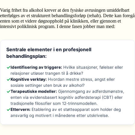
Varig frihet fra alkohol krever at den fysiske avrusingen umiddelbart
etterfølges av et strukturert behandlingsforløp (rehab). Dette kan foregå
enten som et videre døgnopphold på klinikken, eller gjennom et
intensivt poliklinisk program. I denne fasen jobber man med:
Sentrale elementer i en profesjonell
behandlingsplan:
✓
Identifisering av triggere:
Hvilke situasjoner, følelser eller
relasjoner utløser trangen til å drikke?
✓
Kognitive verktøy:
Hvordan mestre stress, angst eller
sosiale settinger uten bruk av alkohol?
✓
Terapeutiske modeller:
Gjennomgang av adferdsmønstre,
enten via evidensbasert kognitiv adferdsterapi (CBT) eller
tradisjonelle filosofier som 12-trinnsmodellen.
✓
Ettervern:
Etablering av et støtteapparat som holder deg
ansvarlig og motivert i månedene etter utskrivelse.