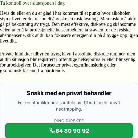
Ta kontroll over situasjonen i dag
Hvis du eller en du er glad i har kommet til et punkt hvor alkoholen
styrer livet, er det rasjonelt å ønske en rask løsning. Men raskt må aldri
gå på bekostning av trygt. Den mest effektive, diskrete og skånsomme
veien ut er å la profesjonelle helsearbeidere ta støyten for de fysiske
abstinensene, slik at du kan fokusere energien din på å bygge opp igjen
livet ditt.
Private klinikker tilbyr en trygg havn i absolutte diskrete rammer, uten
at din situasjon blir registrert i offentlige helsejournaler eller blir synlig
for arbeidsgiver. Det forutsetter privat egenfinansiering eller
økonomisk bistand fra pårørende.
Snakk med en privat behandler
For en uforpliktende samtale om tilbud innen privat
nedtrapping.
RING DIREKTE
64 80 90 92