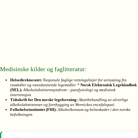
Medisinske kilder og faglitteratur:
Helsedirektoratet:
Nasjonale faglige retningslinjer for avrusning fra
rusmidler og vanedannende legemidler.
*
Norsk Elektronisk Legehåndbok
(NEL):
Alkoholabstinenssyndrom – patofysiologi og medisinsk
intervensjon.
Tidsskrift for Den norske legeforening:
Akuttbehandling av alvorlige
alkoholabstinenser og forebygging av Wernickes encefalopati.
Folkehelseinstituttet (FHI):
Alkoholkonsum og helseskader i den norske
befolkningen.