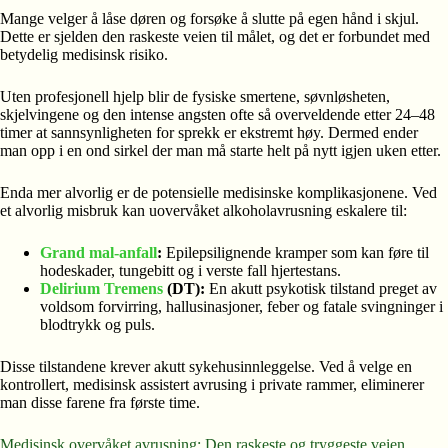
Mange velger å låse døren og forsøke å slutte på egen hånd i skjul.
Dette er sjelden den raskeste veien til målet, og det er forbundet med
betydelig medisinsk risiko.
Uten profesjonell hjelp blir de fysiske smertene, søvnløsheten,
skjelvingene og den intense angsten ofte så overveldende etter 24–48
timer at sannsynligheten for sprekk er ekstremt høy. Dermed ender
man opp i en ond sirkel der man må starte helt på nytt igjen uken etter.
Enda mer alvorlig er de potensielle medisinske komplikasjonene. Ved
et alvorlig misbruk kan uovervåket alkoholavrusning eskalere til:
Grand mal-anfall
:
Epilepsilignende kramper som kan føre til
hodeskader, tungebitt og i verste fall hjertestans.
Delirium Tremens
(DT):
En akutt psykotisk tilstand preget av
voldsom forvirring, hallusinasjoner, feber og fatale svingninger i
blodtrykk og puls.
Disse tilstandene krever akutt sykehusinnleggelse. Ved å velge en
kontrollert, medisinsk assistert avrusing i private rammer, eliminerer
man disse farene fra første time.
Medisinsk overvåket avrusning: Den raskeste og tryggeste veien