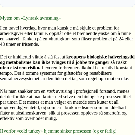
Myten om «Lynrask avrusning»
I en travel hverdag, hvor man kanskje må skjule et problem for
arbeidsgiver eller familie, oppstår ofte et brennende ønske om å finne
en snarvei. Tanken på en «hurtigkur» som fikser problemet på 24 eller
48 timer er fristende.
Det er imidlertid viktig å slå fast at
kroppens biologiske halveringstid
og metabolisme kan ikke tvinges til å jobbe tre ganger så raskt
uten ekstrem risiko.
Leveren forbrenner alkohol i et relativt konstant
tempo. Det å tømme systemet for giftstoffer og restabilisere
sentralnervesystemet tar den tiden det tar, som regel opp mot en uke.
Når man snakker om en
rask
avrusing i profesjonell forstand, menes
det derfor ikke at man korter ned selve den biologiske prosessen til et
par timer. Det menes at man velger en metode som kutter ut all
unødvendig ventetid, og som tar i bruk medisiner som umiddelbart
flater ut abstinenskurven, slik at prosessen oppleves så smertefri og
effektiv som overhodet mulig.
Hvorfor «cold turkey» hjemme sinker prosessen (og er farlig)