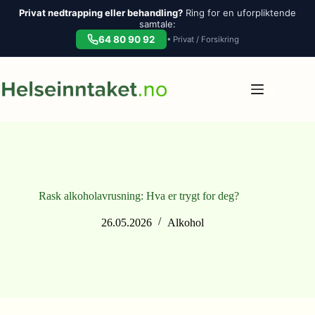
Privat nedtrapping eller behandling?
Ring for en uforpliktende
samtale:
64 80 90 92
• Privat / Forsikring
Hopp
til
innholdet
Rask alkoholavrusning: Hva er trygt for deg?
26.05.2026
Alkohol