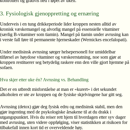
kontrollert og gradvis ned i løpet av uken.
3. Fysiologisk gjenoppretting og ernæring
Underveis i en tung drikkeperiode lider kroppen nesten alltid av
kronisk væskemangel og alvorlig mangel på essensielle vitaminer
(særlig B-vitaminer som tiamin). Mangel på tiamin under avrusing kan
i verste fall føre til permanente hjerneskader (Wernickes encefalopati).
Under medisinsk avrusing sørger helsepersonell for umiddelbar
tilførsel av høydose vitaminer og væskeerstatning, noe som gjør at
kroppen restituerer seg betydelig raskere enn den ville gjort hjemme på
sofaen.
Hva skjer etter uke én? Avrusing vs. Behandling
Det er en utbredt misforståelse at man er «kurert» i det sekundet
alkoholen er ute av kroppen og de fysiske skjelvingene har gitt seg.
Avrusing (detox) gjør deg fysisk edru og medisinsk stabil, men den
gjør ingenting med de psykologiske årsakene til at du drakk i
utgangspunktet. Hvis du reiser rett hjem til hverdagen etter syv dager
med avrusing, uten videre oppfølging, viser statistikken at risikoen for
tilbakefall innen kort tid er overveldende høy.