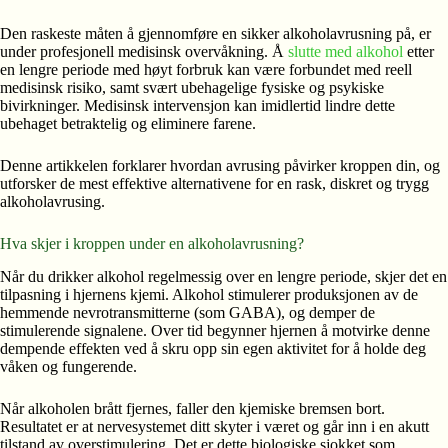
Den raskeste måten å gjennomføre en sikker alkoholavrusning på, er
under profesjonell medisinsk overvåkning. Å
slutte med alkohol
etter
en lengre periode med høyt forbruk kan være forbundet med reell
medisinsk risiko, samt svært ubehagelige fysiske og psykiske
bivirkninger. Medisinsk intervensjon kan imidlertid lindre dette
ubehaget betraktelig og eliminere farene.
Denne artikkelen forklarer hvordan avrusing påvirker kroppen din, og
utforsker de mest effektive alternativene for en rask, diskret og trygg
alkoholavrusing.
Hva skjer i kroppen under en alkoholavrusning?
Når du drikker alkohol regelmessig over en lengre periode, skjer det en
tilpasning i hjernens kjemi. Alkohol stimulerer produksjonen av de
hemmende nevrotransmitterne (som GABA), og demper de
stimulerende signalene. Over tid begynner hjernen å motvirke denne
dempende effekten ved å skru opp sin egen aktivitet for å holde deg
våken og fungerende.
Når alkoholen brått fjernes, faller den kjemiske bremsen bort.
Resultatet er at nervesystemet ditt skyter i været og går inn i en akutt
tilstand av overstimulering. Det er dette biologiske sjokket som