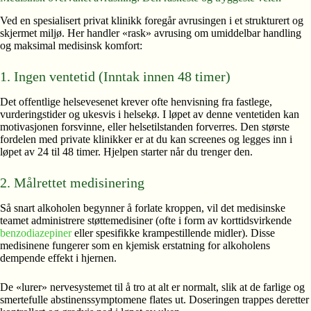
Ved en spesialisert privat klinikk foregår avrusingen i et strukturert og
skjermet miljø. Her handler «rask» avrusing om umiddelbar handling
og maksimal medisinsk komfort:
1. Ingen ventetid (Inntak innen 48 timer)
Det offentlige helsevesenet krever ofte henvisning fra fastlege,
vurderingstider og ukesvis i helsekø. I løpet av denne ventetiden kan
motivasjonen forsvinne, eller helsetilstanden forverres. Den største
fordelen med private klinikker er at du kan screenes og legges inn i
løpet av 24 til 48 timer. Hjelpen starter når du trenger den.
2. Målrettet medisinering
Så snart alkoholen begynner å forlate kroppen, vil det medisinske
teamet administrere støttemedisiner (ofte i form av korttidsvirkende
benzodiazepiner
eller spesifikke krampestillende midler). Disse
medisinene fungerer som en kjemisk erstatning for alkoholens
dempende effekt i hjernen.
De «lurer» nervesystemet til å tro at alt er normalt, slik at de farlige og
smertefulle abstinenssymptomene flates ut. Doseringen trappes deretter