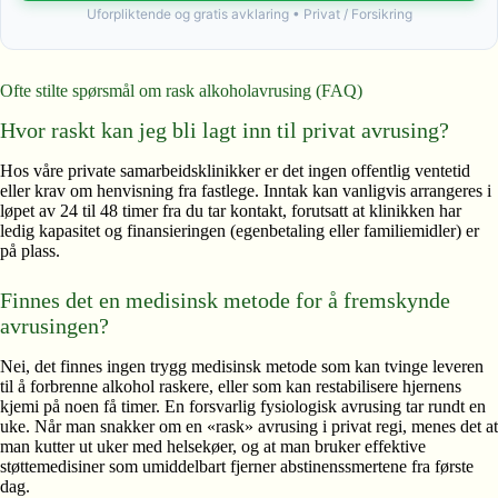
Uforpliktende og gratis avklaring • Privat / Forsikring
Ofte stilte spørsmål om rask alkoholavrusing (FAQ)
Hvor raskt kan jeg bli lagt inn til privat avrusing?
Hos våre private samarbeidsklinikker er det ingen offentlig ventetid
eller krav om henvisning fra fastlege. Inntak kan vanligvis arrangeres i
løpet av 24 til 48 timer fra du tar kontakt, forutsatt at klinikken har
ledig kapasitet og finansieringen (egenbetaling eller familiemidler) er
på plass.
Finnes det en medisinsk metode for å fremskynde
avrusingen?
Nei, det finnes ingen trygg medisinsk metode som kan tvinge leveren
til å forbrenne alkohol raskere, eller som kan restabilisere hjernens
kjemi på noen få timer. En forsvarlig fysiologisk avrusing tar rundt en
uke. Når man snakker om en «rask» avrusing i privat regi, menes det at
man kutter ut uker med helsekøer, og at man bruker effektive
støttemedisiner som umiddelbart fjerner abstinenssmertene fra første
dag.