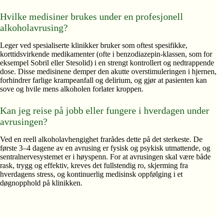
Hvilke medisiner brukes under en profesjonell
alkoholavrusing?
Leger ved spesialiserte klinikker bruker som oftest spesifikke,
korttidsvirkende medikamenter (ofte i benzodiazepin-klassen, som for
eksempel Sobril eller Stesolid) i en strengt kontrollert og nedtrappende
dose. Disse medisinene demper den akutte overstimuleringen i hjernen,
forhindrer farlige krampeanfall og delirium, og gjør at pasienten kan
sove og hvile mens alkoholen forlater kroppen.
Kan jeg reise på jobb eller fungere i hverdagen under
avrusingen?
Ved en reell alkoholavhengighet frarådes dette på det sterkeste. De
første 3–4 dagene av en avrusing er fysisk og psykisk utmattende, og
sentralnervesystemet er i høyspenn. For at avrusingen skal være både
rask, trygg og effektiv, kreves det fullstendig ro, skjerming fra
hverdagens stress, og kontinuerlig medisinsk oppfølging i et
døgnopphold på klinikken.