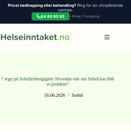
Privat nedtrapping eller behandling?
Ring for en uforpliktende
samtale:
64 80 90 92
• Privat / Forsikring
Hopp
til
innholdet
7 tegn på Sobrilavhengighet: Hvordan vite om Sobril har blitt
et problem?
16.06.2026
Sorbil