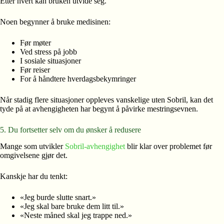
Etter hvert kan bruken utvide seg.
Noen begynner å bruke medisinen:
Før møter
Ved stress på jobb
I sosiale situasjoner
Før reiser
For å håndtere hverdagsbekymringer
Når stadig flere situasjoner oppleves vanskelige uten Sobril, kan det
tyde på at avhengigheten har begynt å påvirke mestringsevnen.
5. Du fortsetter selv om du ønsker å redusere
Mange som utvikler
Sobril-avhengighet
blir klar over problemet før
omgivelsene gjør det.
Kanskje har du tenkt:
«Jeg burde slutte snart.»
«Jeg skal bare bruke dem litt til.»
«Neste måned skal jeg trappe ned.»