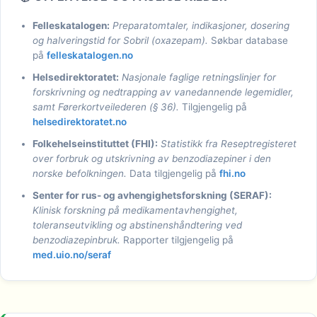
Felleskatalogen:
Preparatomtaler, indikasjoner, dosering
og halveringstid for Sobril (oxazepam).
Søkbar database
på
felleskatalogen.no
Helsedirektoratet:
Nasjonale faglige retningslinjer for
forskrivning og nedtrapping av vanedannende legemidler,
samt Førerkortveilederen (§ 36).
Tilgjengelig på
helsedirektoratet.no
Folkehelseinstituttet (FHI):
Statistikk fra Reseptregisteret
over forbruk og utskrivning av benzodiazepiner i den
norske befolkningen.
Data tilgjengelig på
fhi.no
Senter for rus- og avhengighetsforskning (SERAF):
Klinisk forskning på medikamentavhengighet,
toleranseutvikling og abstinenshåndtering ved
benzodiazepinbruk.
Rapporter tilgjengelig på
med.uio.no/seraf