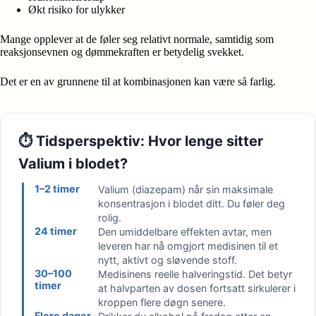
Økt risiko for ulykker
Mange opplever at de føler seg relativt normale, samtidig som
reaksjonsevnen og dømmekraften er betydelig svekket.
Det er en av grunnene til at kombinasjonen kan være så farlig.
⏱️ Tidsperspektiv: Hvor lenge sitter
Valium i blodet?
1–2 timer
Valium (diazepam) når sin maksimale
konsentrasjon i blodet ditt. Du føler deg
rolig.
24 timer
Den umiddelbare effekten avtar, men
leveren har nå omgjort medisinen til et
nytt, aktivt og sløvende stoff.
30–100
Medisinens reelle halveringstid. Det betyr
timer
at halvparten av dosen fortsatt sirkulerer i
kroppen flere døgn senere.
Flere dager