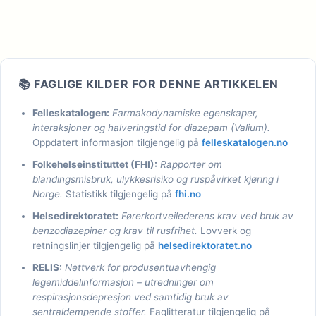
📚 FAGLIGE KILDER FOR DENNE ARTIKKELEN
Felleskatalogen:
Farmakodynamiske egenskaper,
interaksjoner og halveringstid for diazepam (Valium).
Oppdatert informasjon tilgjengelig på
felleskatalogen.no
Folkehelseinstituttet (FHI):
Rapporter om
blandingsmisbruk, ulykkesrisiko og ruspåvirket kjøring i
Norge.
Statistikk tilgjengelig på
fhi.no
Helsedirektoratet:
Førerkortveilederens krav ved bruk av
benzodiazepiner og krav til rusfrihet.
Lovverk og
retningslinjer tilgjengelig på
helsedirektoratet.no
RELIS:
Nettverk for produsentuavhengig
legemiddelinformasjon – utredninger om
respirasjonsdepresjon ved samtidig bruk av
sentraldempende stoffer.
Faglitteratur tilgjengelig på