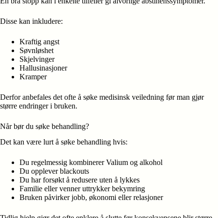
En brå stopp kan i enkelte tilfeller gi alvorlige abstinenssymptomer.
Disse kan inkludere:
Kraftig angst
Søvnløshet
Skjelvinger
Hallusinasjoner
Kramper
Derfor anbefales det ofte å søke medisinsk veiledning før man gjør
større endringer i bruken.
Når bør du søke behandling?
Det kan være lurt å søke behandling hvis:
Du regelmessig kombinerer Valium og alkohol
Du opplever blackouts
Du har forsøkt å redusere uten å lykkes
Familie eller venner uttrykker bekymring
Bruken påvirker jobb, økonomi eller relasjoner
Tidlig hjelp gjør det ofte enklere å slutte før konsekvensene blir større.