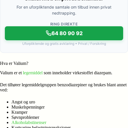
For en uforpliktende samtale om tilbud innen privat
nedtrapping.
RING DIREKTE
64 80 90 92
Uforpliktende og gratis avklaring • Privat / Forsikring
Hva er Valium?
Valium er et
legemiddel
som inneholder virkestoffet diazepam.
Det tilhører legemiddelgruppen benzodiazepiner og brukes blant annet
ved:
Angst og uro
Muskelspenninger
Kramper
Søvnproblemer
Alkoholabstinenser
Kortvarige belastningsreaksjoner