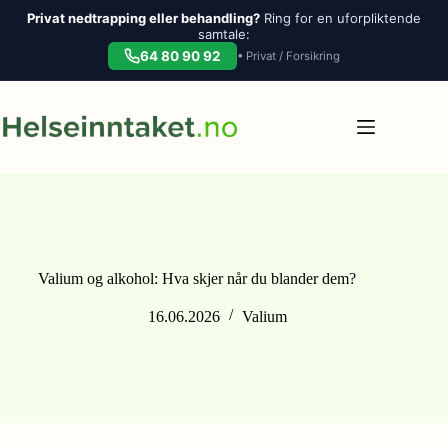
Privat nedtrapping eller behandling?
Ring for en uforpliktende
samtale:
64 80 90 92
• Privat / Forsikring
Hopp
til
innholdet
Valium og alkohol: Hva skjer når du blander dem?
16.06.2026
Valium