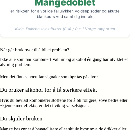
Mangedoblet
er risikoen for alvorlige fallulykker, voldsepisoder og akutte
blackouts ved samtidig inntak.
Kilde: Folkehelseinstituttet (FHI) / Rus i Norge-rapporten
Når går bruk over til å bli et problem?
Ikke alle som har kombinert Valium og alkohol én gang har utviklet et
alvorlig problem.
Men det finnes noen faresignaler som bør tas på alvor.
Du bruker alkohol for å få sterkere effekt
Hvis du bevisst kombinerer stoffene for å bli roligere, sove bedre eller
«kjenne mer effekt», er det et viktig varselsignal.
Du skjuler bruken
Mange begynner å bagatellisere eller skjule hvor mye de drikker eller