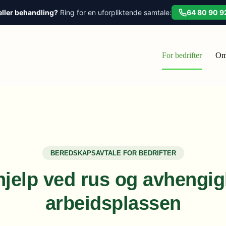
eller behandling?
Ring for en uforpliktende samtale:
64 80 90 9
For bedrifter
Om
BEREDSKAPSAVTALE FOR BEDRIFTER
hjelp ved rus og avhengig
arbeidsplassen