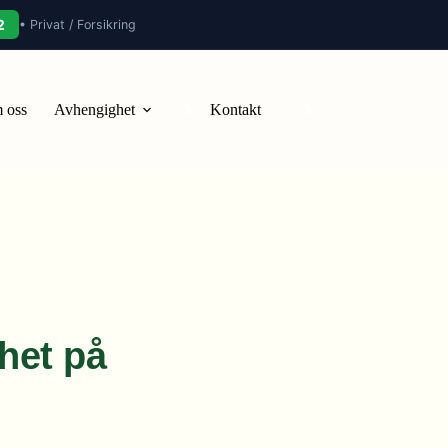
2
• Privat / Forsikring
 oss
Avhengighet
Kontakt
het på