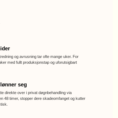
e
tider
utredning og avrusning tar ofte mange uker. For
 uker med fullt produksjonstap og uforutsigbart
 lønner seg
tte direkte over i privat døgnbehandling via
nen 48 timer, stopper dere skadeomfanget og kutter
tisk.