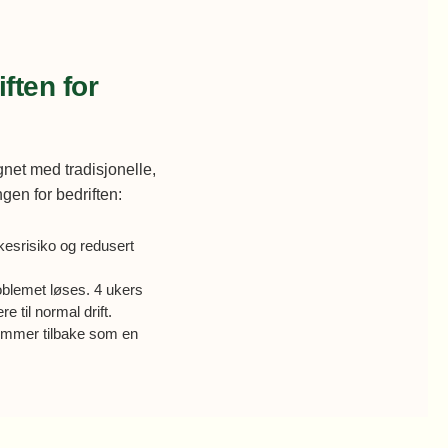
ften for
gnet med tradisjonelle,
gen for bedriften:
kesrisiko og redusert
roblemet løses. 4 ukers
 til normal drift.
kommer tilbake som en