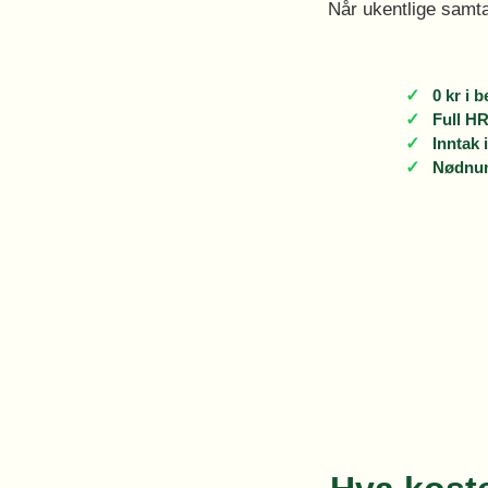
Når ukentlige samta
✓
0 kr i 
✓
Full HR
✓
Inntak 
✓
Nødnum