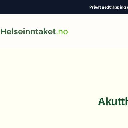
Privat nedtrapping 
Hopp
til
innholdet
Akutt