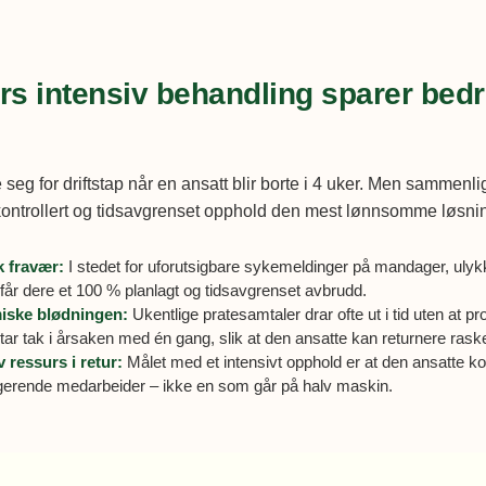
rs intensiv behandling sparer bedri
 seg for driftstap når en ansatt blir borte i 4 uker. Men sammenli
 kontrollert og tidsavgrenset opphold den mest lønnsomme løsnin
k fravær:
I stedet for uforutsigbare sykemeldinger på mandager, ulyk
får dere et 100 % planlagt og tidsavgrenset avbrudd.
iske blødningen:
Ukentlige pratesamtaler drar ofte ut i tid uten at p
ar tak i årsaken med én gang, slik at den ansatte kan returnere raskere
v ressurs i retur:
Målet med et intensivt opphold er at den ansatte 
ungerende medarbeider – ikke en som går på halv maskin.