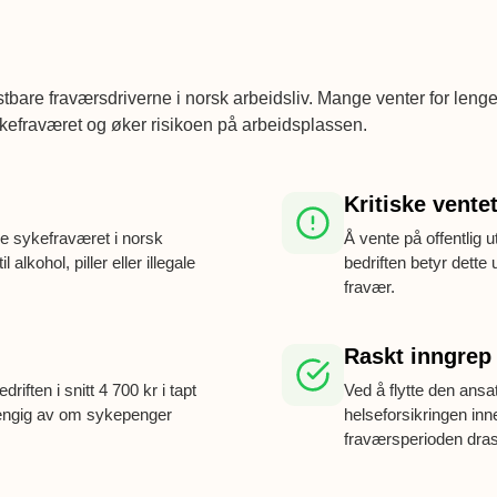
tbare fraværsdriverne i norsk arbeidsliv. Mange venter for leng
ykefraværet og øker risikoen på arbeidsplassen.
Kritiske vente
le sykefraværet i norsk
Å vente på offentlig 
l alkohol, piller eller illegale
bedriften betyr dette
fravær.
Raskt inngrep
iften i snitt 4 700 kr i tapt
Ved å flytte den ansa
hengig av om sykepenger
helseforsikringen in
fraværsperioden dras