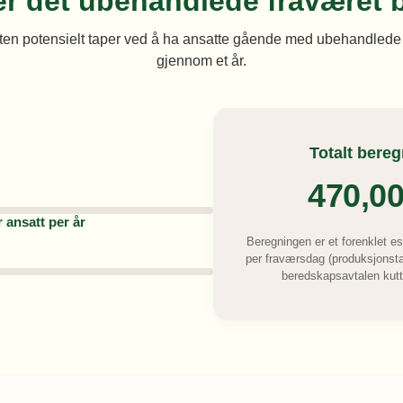
r det ubehandlede fraværet 
ften potensielt taper ved å ha ansatte gående med ubehandlede
gjennom et år.
Totalt bereg
470,0
 ansatt per år
Beregningen er et forenklet e
per fraværsdag (produksjonsta
beredskapsavtalen kutt