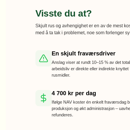
Visste du at?
Skjult rus og avhengighet er en av de mest kos
med å ta tak i problemet, noe som forlenger s
En skjult fraværsdriver
Anslag viser at rundt 10–15 % av det tota
arbeidsliv er direkte eller indirekte knyttet ti
rusmidler.
4 700 kr per dag
Ifølge NAV koster én enkelt fraværsdag bedr
produksjon og økt administrasjon – uav
refunderes.