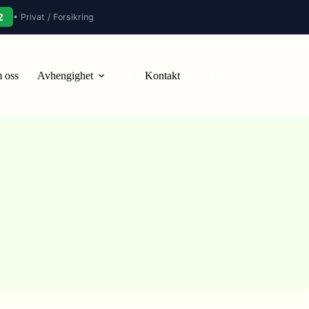
2
• Privat / Forsikring
 oss
Avhengighet
Kontakt