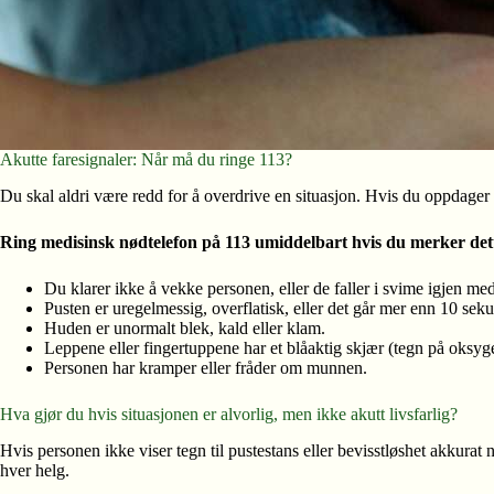
Akutte faresignaler: Når må du ringe 113?
Du skal aldri være redd for å overdrive en situasjon. Hvis du oppdager 
Ring medisinsk nødtelefon på 113 umiddelbart hvis du merker det
Du klarer ikke å vekke personen, eller de faller i svime igjen m
Pusten er uregelmessig, overflatisk, eller det går mer enn 10 sek
Huden er unormalt blek, kald eller klam.
Leppene eller fingertuppene har et blåaktig skjær (tegn på oksy
Personen har kramper eller fråder om munnen.
Hva gjør du hvis situasjonen er alvorlig, men ikke akutt livsfarlig?
Hvis personen ikke viser tegn til pustestans eller bevisstløshet akkurat 
hver helg.