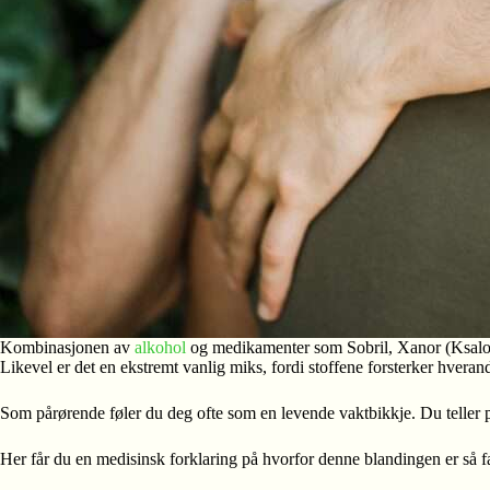
Kombinasjonen av
alkohol
og medikamenter som Sobril, Xanor (Ksalol),
Likevel er det en ekstremt vanlig miks, fordi stoffene forsterker hvera
Som pårørende føler du deg ofte som en levende vaktbikkje. Du teller pi
Her får du en medisinsk forklaring på hvorfor denne blandingen er så far