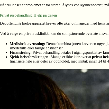
Når du innser at problemet er for stort til å løses ved kjøkkenbordet, må d
Privat rusbehandling: Hjelp på dagen
Det offentlige hjelpeapparatet krever ofte uker og måneder med henvisn
Ved å velge en privat rusklinikk, kan du som pårørende overlate ansvare
Medisinsk avrusning:
Denne kombinasjonen krever en nøye planl
smertefulle eller farlige abstinenser.
Finansiering:
Privat behandling betales i utgangspunktet av famil
Sjekk helseforsikringen:
Mange er ikke klar over at
privat hel
finansiere hele eller deler av oppholdet, med inntak innen 24 til 4