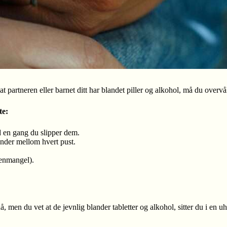
at partneren eller barnet ditt har blandet piller og alkohol, må du over
te:
ed en gang du slipper dem.
under mellom hvert pust.
genmangel).
nå, men du vet at de jevnlig blander tabletter og alkohol, sitter du i en 