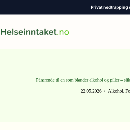
Privat nedtrapping 
Hopp
til
innholdet
Pårørende til en som blander alkohol og piller – sli
22.05.2026
Alkohol
,
Fo