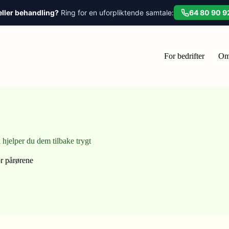
eller behandling?
Ring for en uforpliktende samtale:
64 80 90 9
For bedrifter
Om
k hjelper du dem tilbake trygt
r pårørene