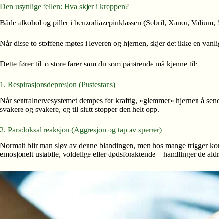
Den usynlige fellen: Hva skjer i kroppen?
Både alkohol og piller i benzodiazepinklassen (Sobril, Xanor, Valium,
Når disse to stoffene møtes i leveren og hjernen, skjer det ikke en vanl
Dette fører til to store farer som du som pårørende må kjenne til:
1. Respirasjonsdepresjon (Pustestans)
Når sentralnervesystemet dempes for kraftig, «glemmer» hjernen å sende 
svakere og svakere, og til slutt stopper den helt opp.
2. Paradoksal reaksjon (Aggresjon og tap av sperrer)
Normalt blir man sløv av denne blandingen, men hos mange trigger ko
emosjonelt ustabile, voldelige eller dødsforaktende – handlinger de aldri 