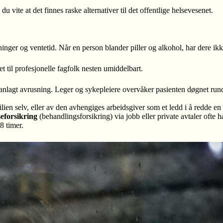
u vite at det finnes raske alternativer til det offentlige helsevesenet.
inger og ventetid. Når en person blander piller og alkohol, har dere ik
t til profesjonelle fagfolk nesten umiddelbart.
agt avrusning. Leger og sykepleiere overvåker pasienten døgnet rundt 
ien selv, eller av den avhengiges arbeidsgiver som et ledd i å redde en 
seforsikring
(behandlingsforsikring) via jobb eller private avtaler oft
8 timer.